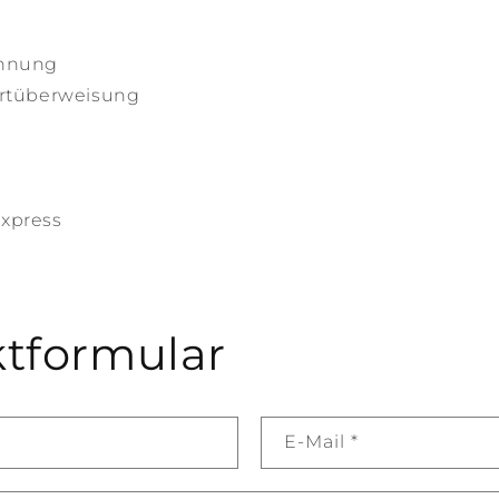
chnung
ortüberweisung
xpress
tformular
E-Mail
*