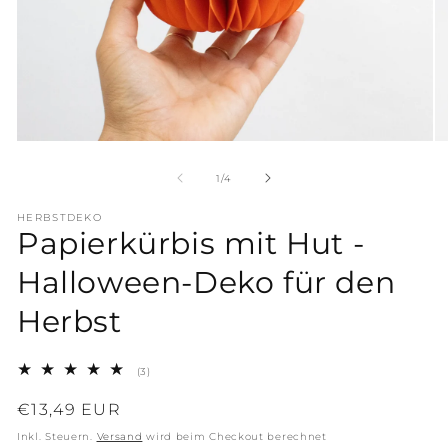
Medien
Me
1
2
in
in
von
1
/
4
Modal
Mo
öffnen
öf
HERBSTDEKO
Papierkürbis mit Hut -
Halloween-Deko für den
Herbst
3
(3)
Bewertungen
insgesamt
Normaler
€13,49 EUR
Preis
Inkl. Steuern.
Versand
wird beim Checkout berechnet