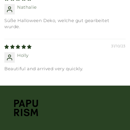
Nathalie
Süße Halloween Deko, welche gut gearbeitet
wurde.
31/10/23
Holly
Beautiful and arrived very quickly.