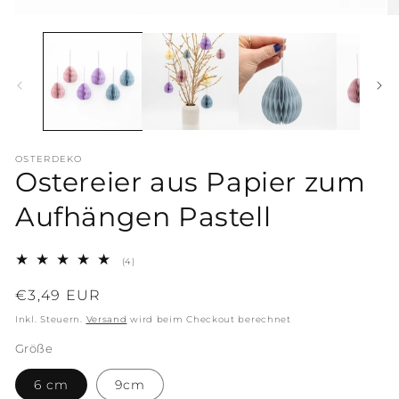
OSTERDEKO
Ostereier aus Papier zum
Aufhängen Pastell
4
(4)
Bewertungen
insgesamt
Normaler
€3,49 EUR
Preis
Inkl. Steuern.
Versand
wird beim Checkout berechnet
Größe
6 cm
9cm