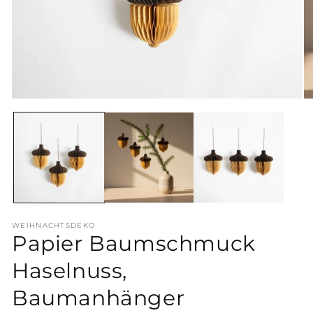
Me
Medien
2
1
in
in
Mo
Modal
öf
öffnen
WEIHNACHTSDEKO
Papier Baumschmuck
Haselnuss,
Baumanhänger