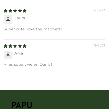
12/09/23
Laura
Super cute, love the magnets!
12/01/23
Anja
Alles super, vielen Dank !