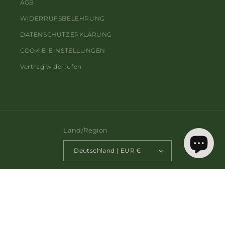
AGB
WIDERRUFSBELEHRUNG
DATENSCHUTZERKLÄRUNG
COOKIE-EINSTELLUNGEN
Vertrag widerrufen
Land/Region
Deutschland | EUR €
Zahlungsmethoden
PAPURISM
© 2026,
Powered by Shopify