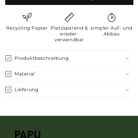
Papier
Papier
Baumschmuck
Baumschmuck
Tannenzapfen,
Tannenzapfen,
Baumanhänger
Baumanhänger
Recycling Papier
Platzsparend &
simpler Auf- und
Christbaum
Christbaum
wieder-
Abbau
braun
braun
verwendbar
Nuss
Nuss
Produktbeschreibung
Material
Lieferung