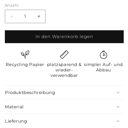
Anzahl
Anzahl
Verringere
Erhöhe
die
die
Menge
Menge
In den Warenkorb legen
für
für
Stilvoller
Stilvoller
Papierweihnachtsbaum
Papierweihnachtsbaum
blau
blau
lila
lila
Recycling Papier
platzsparend &
simpler Auf- und
wieder-
Abbau
verwendbar
Produktbeschreibung
Material
Lieferung