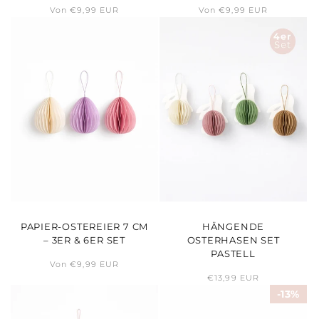
Normaler
Von €9,99 EUR
Normaler
Von €9,99 EUR
Preis
Preis
PAPIER-OSTEREIER 7 CM
HÄNGENDE
– 3ER & 6ER SET
OSTERHASEN SET
PASTELL
Normaler
Von €9,99 EUR
Preis
Normaler
€13,99 EUR
Preis
13%
13%