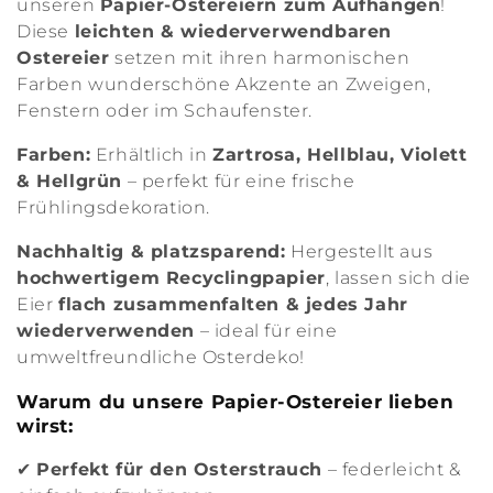
unseren
Papier-Ostereiern zum Aufhängen
!
g
Diese
leichten & wiederverwendbaren
o
Ostereier
setzen mit ihren harmonischen
Farben wunderschöne Akzente an Zweigen,
r
Fenstern oder im Schaufenster.
i
Farben:
Erhältlich in
Zartrosa, Hellblau, Violett
& Hellgrün
– perfekt für eine frische
e
Frühlingsdekoration.
:
Nachhaltig & platzsparend:
Hergestellt aus
hochwertigem Recyclingpapier
, lassen sich die
Eier
flach zusammenfalten & jedes Jahr
wiederverwenden
– ideal für eine
umweltfreundliche Osterdeko!
Warum du unsere Papier-Ostereier lieben
wirst:
✔
Perfekt für den Osterstrauch
– federleicht &