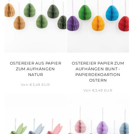
OSTEREIER AUS PAPIER
OSTEREIER PAPIER ZUM
ZUM AUFHÄNGEN
AUFHÄNGEN BUNT -
NATUR
PAPIERDEKOARTION
OSTERN
Normaler
Von €3,49 EUR
Preis
Normaler
Von €3,49 EUR
Preis