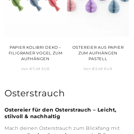
PAPIER KOLIBRI DEKO –
OSTEREIER AUS PAPIER
FILIGRANER VOGEL ZUM
ZUM AUFHÄNGEN
AUFHÄNGEN
PASTELL
Normaler
Von €7,49 EUR
Normaler
Von €3,49 EUR
Preis
Preis
K
Osterstrauch
a
Ostereier für den Osterstrauch – Leicht,
t
stilvoll & nachhaltig
e
Mach deinen Osterstrauch zum Blickfang mit