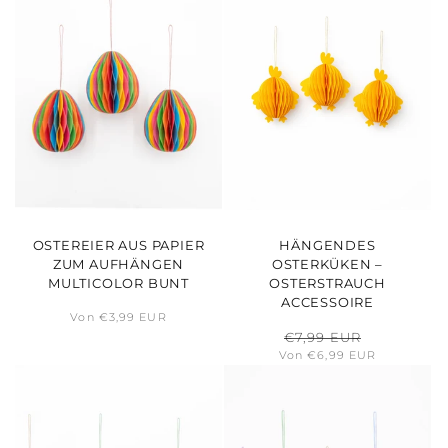
OSTEREIER AUS PAPIER
HÄNGENDES
ZUM AUFHÄNGEN
OSTERKÜKEN –
MULTICOLOR BUNT
OSTERSTRAUCH
ACCESSOIRE
Normaler
Von €3,99 EUR
Preis
Normaler
€7,99 EUR
Verkaufspre
Preis
Von €6,99 EUR